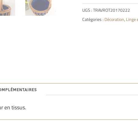
UGS :
TRAVROT20170222
Catégories :
Décoration
,
Linge e
omplémentaires
r en tissus.