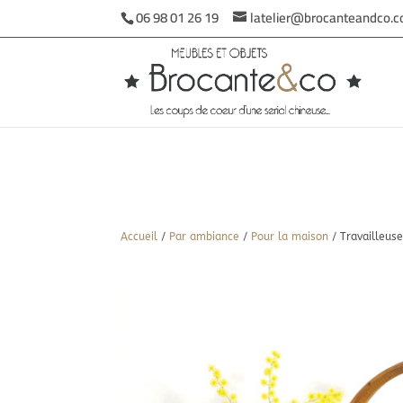
06 98 01 26 19
latelier@brocanteandco.
Accueil
/
Par ambiance
/
Pour la maison
/ Travailleuse