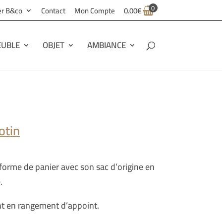
0
ier B&co
Contact
Mon Compte
0.00
€
UBLE
OBJET
AMBIANCE
otin
 forme de panier avec son sac d’origine en
.
t en rangement d’appoint.