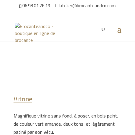
06 98 01 26 19
latelier@brocanteandco.com
Accueil
/
Par ambiance
/
Pour la maison
/ Vitrine
Vitrine
Magnifique vitrine sans fond, à poser, en bois peint,
de couleur vert amande, deux tons, et légèrement
patiné par son vécu.