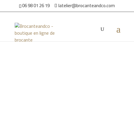
06 98 01 26 19
latelier@brocanteandco.com
Accueil
/
Par ambiance
/
Pour la maison
/ Meuble de métier